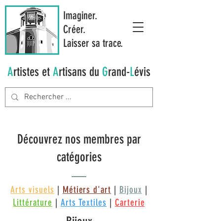
Imaginer.
Créer.
Laisser sa trace.
A
rtistes et
A
rtisans du
G
rand-
L
évis
Découvrez nos membres par
catégories
Arts visuels
|
Métiers d'art
|
Bijoux
|
Littérature
|
Arts Textiles
|
Carterie