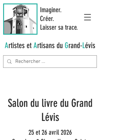
Imaginer.
Créer.
Laisser sa trace.
A
rtistes et
A
rtisans du
G
rand-
L
évis
Salon du livre du Grand
Lévis
25 et 26 avril 2026